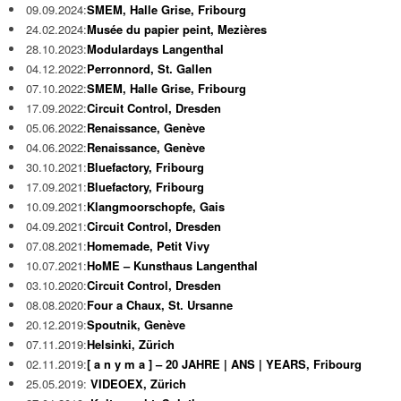
09.09.2024:
SMEM, Halle Grise, Fribourg
24.02.2024:
Musée du papier peint, Mezières
28.10.2023:
Modulardays Langenthal
04.12.2022:
Perronnord, St. Gallen
07.10.2022:
SMEM, Halle Grise, Fribourg
17.09.2022:
Circuit Control, Dresden
05.06.2022:
Renaissance, Genève
04.06.2022:
Renaissance, Genève
30.10.2021:
Bluefactory, Fribourg
17.09.2021:
Bluefactory, Fribourg
10.09.2021:
Klangmoorschopfe, Gais
04.09.2021:
Circuit Control, Dresden
07.08.2021:
Homemade, Petit Vivy
10.07.2021:
HoME – Kunsthaus Langenthal
03.10.2020:
Circuit Control, Dresden
08.08.2020:
Four a Chaux, St. Ursanne
20.12.2019:
Spoutnik, Genève
07.11.2019:
Helsinki, Zürich
02.11.2019:
[ a n y m a ] – 20 JAHRE | ANS | YEARS, Fribourg
25.05.2019:
VIDEOEX, Zürich