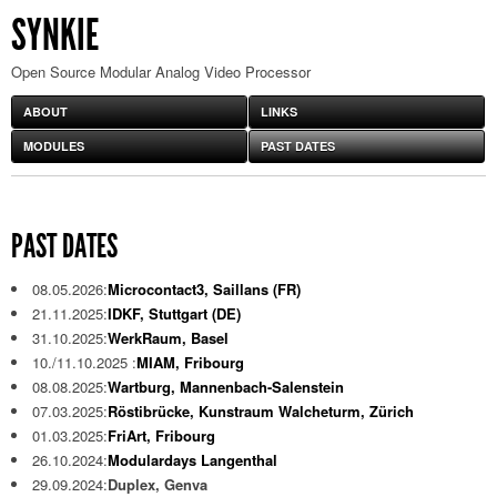
SYNKIE
Open Source Modular Analog Video Processor
ABOUT
LINKS
MODULES
PAST DATES
PAST DATES
08.05.2026:
Microcontact3, Saillans (FR)
21.11.2025:
IDKF, Stuttgart (DE)
31.10.2025:
WerkRaum, Basel
10./11.10.2025 :
MIAM, Fribourg
08.08.2025:
Wartburg, Mannenbach-Salenstein
07.03.2025:
Röstibrücke, Kunstraum Walcheturm, Zürich
01.03.2025:
FriArt, Fribourg
26.10.2024:
Modulardays Langenthal
29.09.2024:
Duplex, Genva