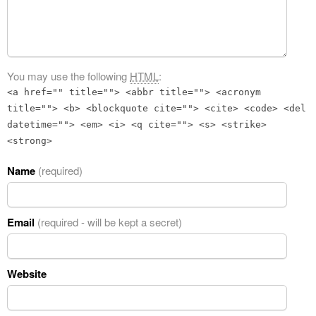
You may use the following
HTML
:
<a href="" title=""> <abbr title=""> <acronym
title=""> <b> <blockquote cite=""> <cite> <code> <del
datetime=""> <em> <i> <q cite=""> <s> <strike>
<strong>
Name
(required)
Email
(required - will be kept a secret)
Website