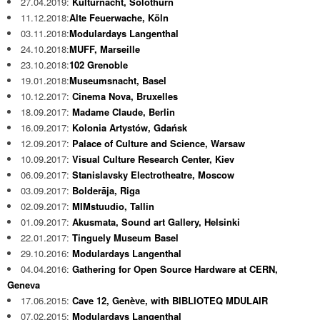
27.04.2019:
Kulturnacht, Solothurn
11.12.2018:
Alte Feuerwache, Köln
03.11.2018:
Modulardays Langenthal
24.10.2018:
MUFF, Marseille
23.10.2018:
102 Grenoble
19.01.2018:
Museumsnacht, Basel
10.12.2017:
Cinema Nova, Bruxelles
18.09.2017:
Madame Claude, Berlin
16.09.2017:
Kolonia Artystów, Gdańsk
12.09.2017:
Palace of Culture and Science, Warsaw
10.09.2017:
Visual Culture Research Center, Kiev
06.09.2017:
Stanislavsky Electrotheatre, Moscow
03.09.2017:
Bolderāja, Riga
02.09.2017:
MIMstuudio, Tallin
01.09.2017:
Akusmata, Sound art Gallery, Helsinki
22.01.2017:
Tinguely Museum Basel
29.10.2016:
Modulardays Langenthal
04.04.2016:
Gathering for Open Source Hardware at CERN,
Geneva
17.06.2015:
Cave 12, Genève, with BIBLIOTEQ MDULAIR
07.02.2015:
Modulardays Langenthal